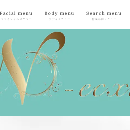
Facial menu
Body menu
Search menu