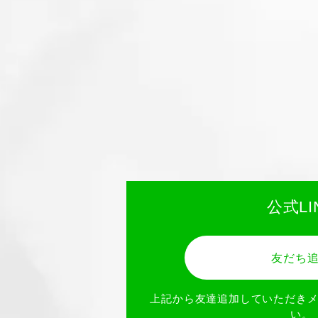
公式LI
友だち
上記から友達追加していただき
い。