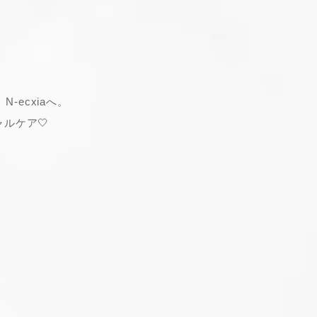
ecxiaへ。
ルケア🤍