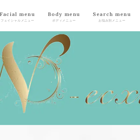
Facial menu
Body menu
Search menu